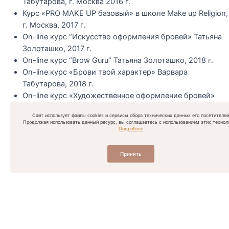
Табутарова, г. Москва 2016 г.
Курс «PRO MAKE UP базовый» в школе Make up Religion,
г. Москва, 2017 г.
On-line курс “Искусство оформления бровей» Татьяна
Золоташко, 2017 г.
On-line курс “Brow Guru” Татьяна Золоташко, 2018 г.
On-line курс «Брови твой характер» Варвара
Табутарова, 2018 г.
On-line курс «Художественное оформление бровей»
Наталья Шик, 2018 г.
Сайт использует файлы cookies и сервисы сбора технических данных его посетителей
On-line курс «Точная колористика» Наталья Тугова,
Продолжая использовать данный ресурс, вы соглашаетесь с использованием этих техноло
Подробнее
2019
On-line курс «Loca. Осветление. Silky» Полине Курта,
2021
Принять
Курс-повышение от Полины Курта, 2022
Наташа
Топ-мастер бровист
Топ-мастер по ламинированию ресниц