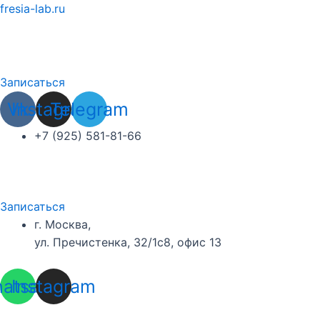
Перейти
fresia-lab.ru
к
содержимому
Записаться
Vk
Instagram
Telegram
+7 (925) 581-81-66
Записаться
г. Москва,
ул. Пречистенка, 32/1с8, офис 13
atsapp
Instagram