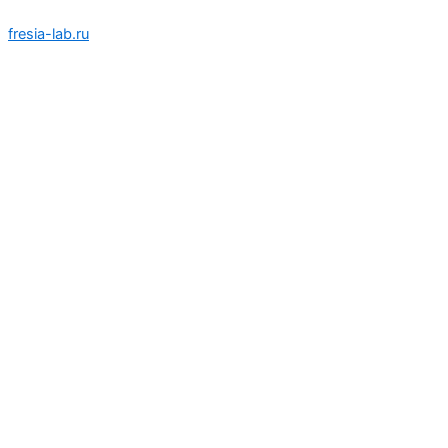
Перейти
fresia-lab.ru
к
содержимому